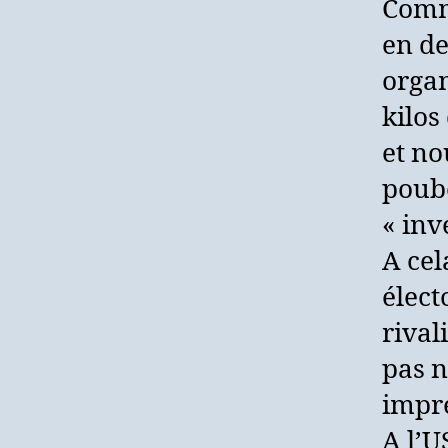
Comm
en de
organ
kilos
et no
poube
« inv
A cel
élect
rival
pas n
impre
A l’U