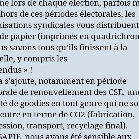
e lors de chaque élection, parfois
hors de ces périodes électorales, les
isations syndicales vous distribuent
 de papier (imprimés en quadrichrom
us savons tous qu’ils finissent à la
lle, y compris les
endus » !
a s’ajoute, notamment en période
orale de renouvellement des CSE, un
ité de goodies en tout genre qui ne s
eutre en terme de CO2 (fabrication,
ssion, transport, recyclage final).
SAPIE, nous avons été sensible aux