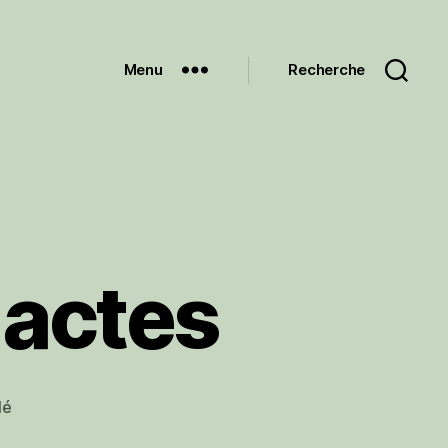
Menu
Recherche
 actes
lé