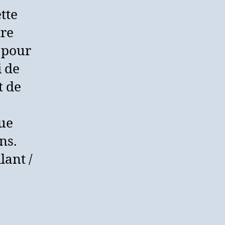
tte
tre
i pour
i de
t de
ue
ns.
lant /