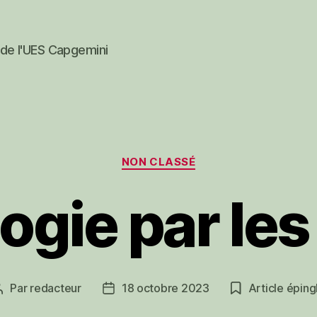
 de l'UES Capgemini
Catégories
NON CLASSÉ
logie par les
Par
redacteur
18 octobre 2023
Article éping
Auteur
Date
de
de