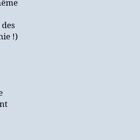
 même
 des
ie !)
e
ont