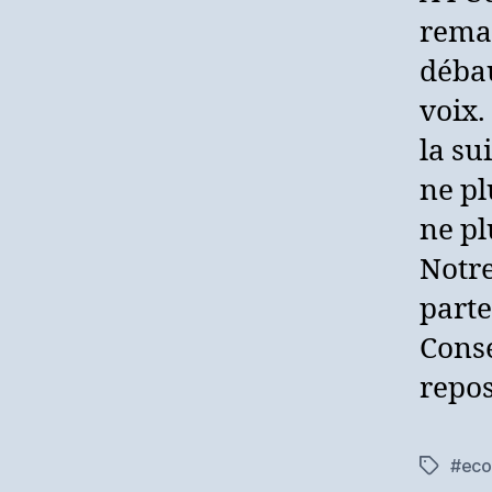
remar
débau
voix.
la su
ne pl
ne pl
Notre
parte
Conse
repos
#eco
Étiquett