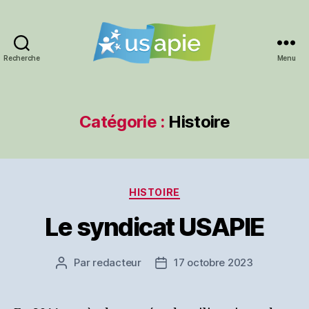
Recherche
Menu
Syndicat
USAPIE
Catégorie :
Histoire
Catégories
HISTOIRE
Le syndicat USAPIE
Par
redacteur
17 octobre 2023
Auteur
Date
de
de
l’article
l’article